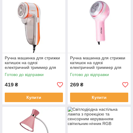
Ручна машинка для стрижки
Ручна машинка для стрижки
катишок на одязі
катишок на одязі
електричний триммер для
електричний триммер для
видалення ковтунців від
видалення ковтунців від
Готово до відправки
Готово до відправки
мережі Sokany SK-880
мережі SK-879 Рожевий
419
269
₴
₴
Купити
Купити