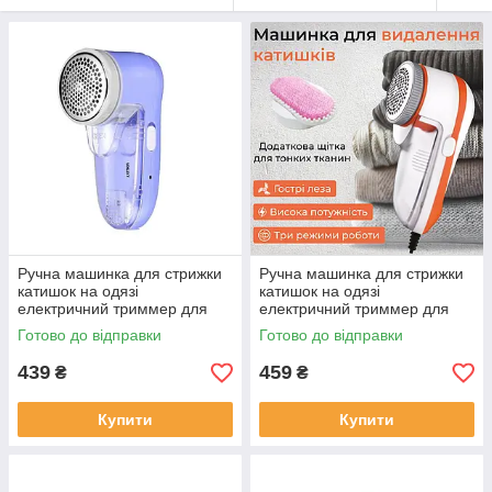
Ручна машинка для стрижки
Ручна машинка для стрижки
катишок на одязі
катишок на одязі
електричний триммер для
електричний триммер для
видалення ковтунців від
видалення ковтунців від
Готово до відправки
Готово до відправки
мережі Sokany SK-866
мережі Gemei GM-231
439
459
₴
₴
Купити
Купити