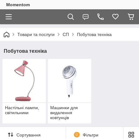
Momentom
Товари та послуги
СП
Побутова техніка
Побутова техніка
Настільні лампи,
Машинки для
світильники
видалення
ковтунців
Сортування
0
Фільтри