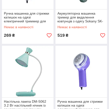
Ручна машинка для стрижки
Акумуляторна машинка
катишок на одязі
тример для видалення
електричний триммер для
ковтунців з одягу Sokany SK-
видалення ковтунців від
878 5W зелена
Немає в наявності
Немає в наявності
мережі SK-879 Білий
269
519
₴
₴
Настільна лампа DM-5062
Ручна машинка для стрижки
3.2 Вт настільний нічник із
катишок на одязі