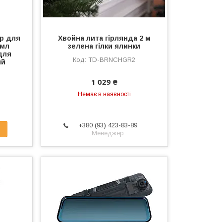
р для
Хвойна лита гірлянда 2 м
 мл
зелена гілки ялинки
для
TD-BRNCHGR2
ий
1 029 ₴
Немає в наявності
+380 (93) 423-83-89
Менеджер