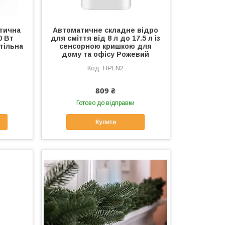
стична
Автоматичне складне відро
0 Вт
для сміття від 8 л до 17.5 л із
тільна
сенсорною кришкою для
дому та офісу Рожевий
HPLN2
809 ₴
Готово до відправки
Купити