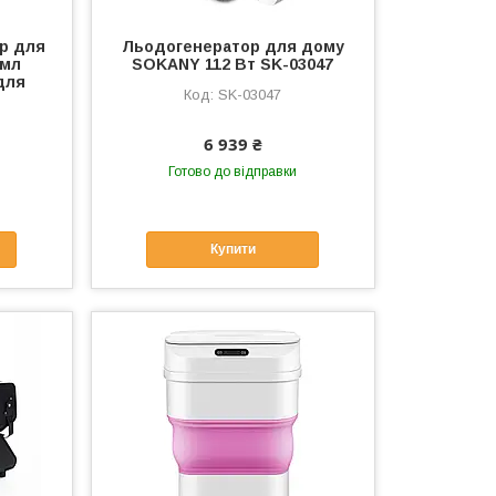
р для
Льодогенератор для дому
 мл
SOKANY 112 Вт SK-03047
для
SK-03047
6 939 ₴
Готово до відправки
Купити