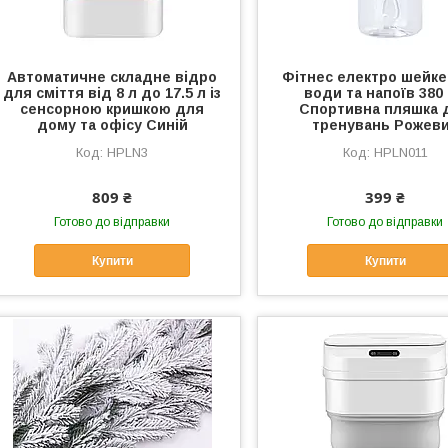
Автоматичне складне відро
Фітнес електро шейке
для сміття від 8 л до 17.5 л із
води та напоїв 380
сенсорною кришкою для
Спортивна пляшка 
дому та офісу Синій
тренувань Рожев
HPLN3
HPLN011
809 ₴
399 ₴
Готово до відправки
Готово до відправки
Купити
Купити