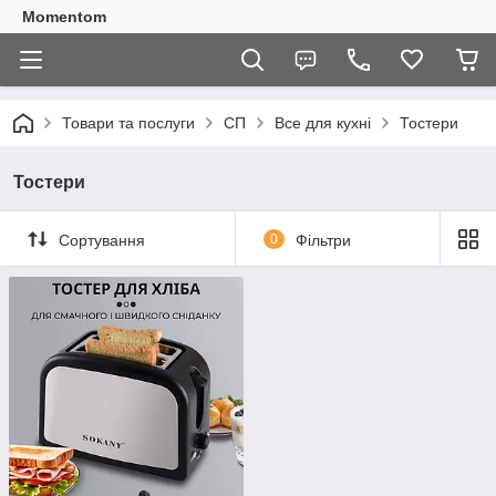
Momentom
Товари та послуги
СП
Все для кухні
Тостери
Тостери
Сортування
0
Фільтри