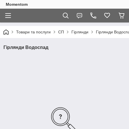
Momentom
Товари та послуги
СП
Гірлянди
Гірлянди Водосп
Гірлянди Водоспад