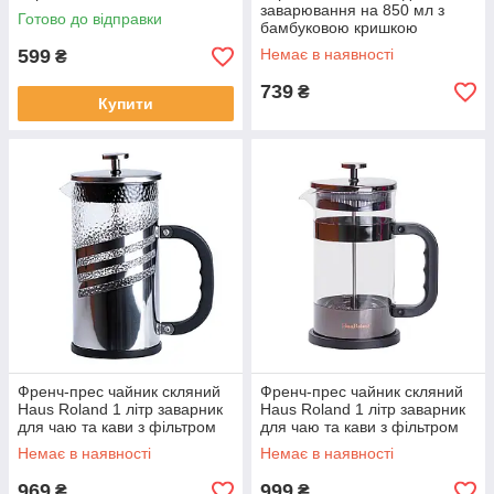
заварювання на 850 мл з
Готово до відправки
бамбуковою кришкою
зелений
599
Немає в наявності
₴
739
₴
Купити
Френч-прес чайник скляний
Френч-прес чайник скляний
Haus Roland 1 літр заварник
Haus Roland 1 літр заварник
для чаю та кави з фільтром
для чаю та кави з фільтром
фактурний хром
чорний
Немає в наявності
Немає в наявності
969
999
₴
₴