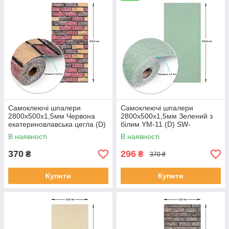
Самоклеючі шпалери
Самоклеючі шпалери
2800х500х1,5мм Червона
2800х500х1,5мм Зелений з
екатериновлавська цегла (D)
білим YM-11 (D) SW-
SW-00001944
00002019
В наявності
В наявності
370
296
₴
₴
370 ₴
Купити
Купити