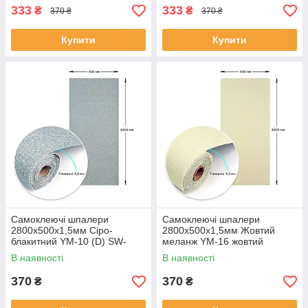
333
333
₴
₴
370 ₴
370 ₴
Купити
Купити
Самоклеючі шпалери
Самоклеючі шпалери
2800х500х1,5мм Сіро-
2800х500х1,5мм Жовтий
блакитний YM-10 (D) SW-
меланж YM-16 жовтий
00002021
меланж SW-00002023
В наявності
В наявності
370
370
₴
₴