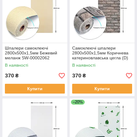
Шпалери самоклеючі
Самоклеючі шпалери
2800х500х1,5мм Бежевий
2800х500х1,5мм Коричнева
меланж SW-00002062
катериновлавська цегла (D)
SW-00001786
В наявності
В наявності
370
370
₴
₴
Купити
Купити
–20%