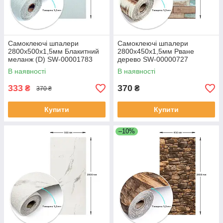
Самоклеючі шпалери
Самоклеючі шпалери
2800х500х1,5мм Блакитний
2800х450х1,5мм Рване
меланж (D) SW-00001783
дерево SW-00000727
В наявності
В наявності
333
370
₴
₴
370 ₴
Купити
Купити
–10%