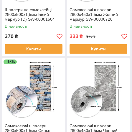
Шпалери на самоклейці
Самоклеючі шпалери
2800х500х1,5мм Білий
2800х450х1,5мм Жовтий
мармур (D) SW-00001504
мармур SW-00000728
В наявності
В наявності
370
333
₴
₴
370 ₴
Купити
Купити
–15%
Самоклеючі шпалери
Самоклеючі шпалери
2800х500х1,5мм Синьо-
2800х450х1,5мм Чорний