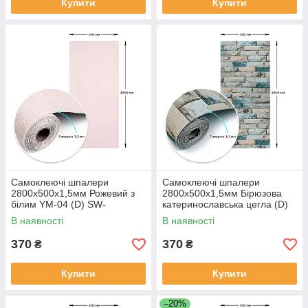
Купити
Купити
Самоклеючі шпалери
Самоклеючі шпалери
2800х500х1,5мм Рожевий з
2800х500х1,5мм Бірюзова
білим YM-04 (D) SW-
катеринославська цегла (D)
00002024
SW-00001943
В наявності
В наявності
370
370
₴
₴
Купити
Купити
–20%