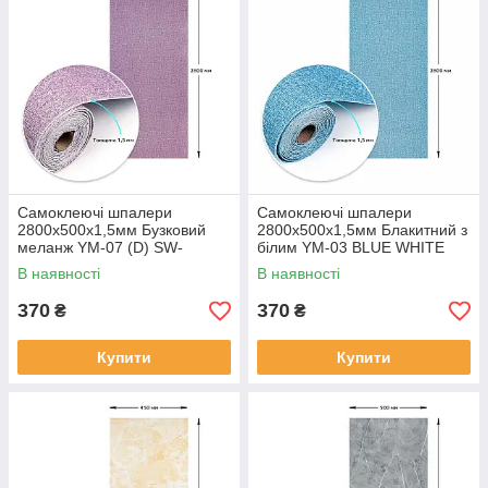
Самоклеючі шпалери
Самоклеючі шпалери
2800х500х1,5мм Бузковий
2800х500х1,5мм Блакитний з
меланж YM-07 (D) SW-
білим YM-03 BLUE WHITE
00001158
SW-00001326
В наявності
В наявності
370
370
₴
₴
Купити
Купити