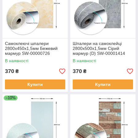
Самоклеючі шпалери
Шпалери на самоклейці
2800х450х1,5мм Бежевий
2800х500х1,5мм Сірий
мармур SW-00000726
мармур (D) SW-00001414
В наявності
В наявності
370
370
₴
₴
Купити
Купити
–10%