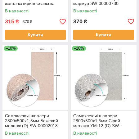
жовта катиринославська
мармур SW-00000730
цегла (D) SW-00001785
В наявності
В наявності
315
370
₴
₴
370 ₴
Купити
Купити
–10%
–10%
Самоклеючі шпалери
Самоклеючі шпалери
2800х500х1,5мм Бежевий
2800х500х1,5мм Сірий
меланж (D) SW-00002018
меланж YM-12 (D) SW-
00002020
В наявності
В наявності