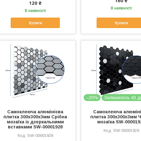
160 ₴
120 ₴
В наявності
В наявності
Купити
Купити
–25%
Залишилось 43 д
Самоклеюча алюмінієва
Самоклеюча алюмін
плитка 300х300х3мм Срібна
плитка 300х300х3мм 
мозаїка із дзеркальними
мозаїка SW-000019
вставками SW-00001928
SW-00001929
SW-00001928