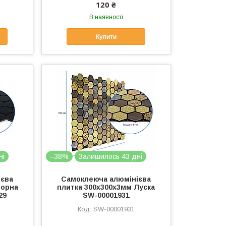
120 ₴
В наявності
Купити
ні
–38%
Залишилось 43 дні
ієва
Самоклеюча алюмінієва
Чорна
плитка 300х300х3мм Луска
29
SW-00001931
SW-00001931