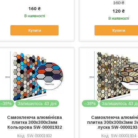
160 ₴
160 ₴
120 ₴
В наявності
В наявності
Купити
Купити
–38%
Залишилось 43 дні
–38%
Залишилось 43 д
Самоклеюча алюмінієва
Самоклеюча алюмін
плитка 300х300х3мм
плитка 300х300х3мм З
Кольорова SW-00001932
луска SW-0000193
SW-00001932
SW-00001934