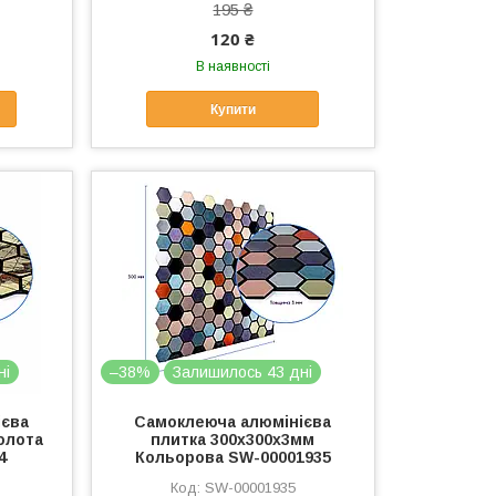
195 ₴
120 ₴
В наявності
Купити
ні
–38%
Залишилось 43 дні
ієва
Самоклеюча алюмінієва
олота
плитка 300х300х3мм
4
Кольорова SW-00001935
SW-00001935