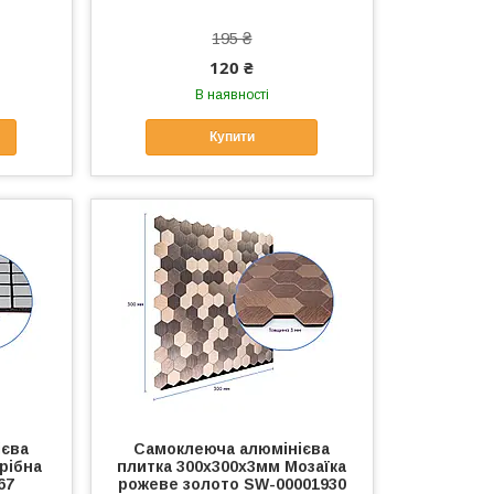
195 ₴
120 ₴
В наявності
Купити
ієва
Самоклеюча алюмінієва
рібна
плитка 300х300х3мм Мозаїка
67
рожеве золото SW-00001930