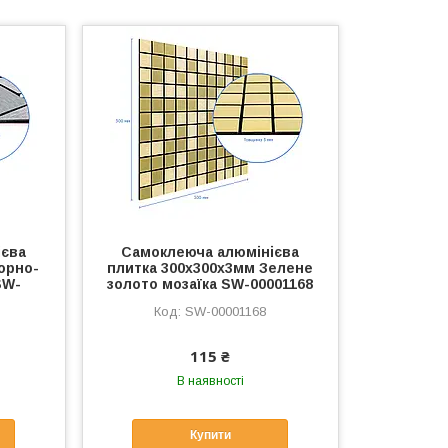
ієва
Самоклеюча алюмінієва
орно-
плитка 300х300х3мм Зелене
SW-
золото мозаїка SW-00001168
SW-00001168
115 ₴
В наявності
Купити