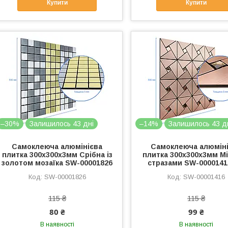
Купити
Купити
–30%
Залишилось 43 дні
–14%
Залишилось 43 д
Самоклеюча алюмінієва
Самоклеюча алюмін
плитка 300х300х3мм Срібна із
плитка 300х300х3мм Мі
золотом мозаїка SW-00001826
стразами SW-0000141
SW-00001826
SW-00001416
115 ₴
115 ₴
80 ₴
99 ₴
В наявності
В наявності