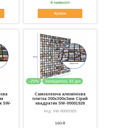
В наявності
Купити
–25%
Залишилось 43 дні
ієва
Самоклеюча алюмінієва
мм
плитка 300х300х3мм Сірий
к SW-
квадратик SW-00001926
SW-00001926
160 ₴