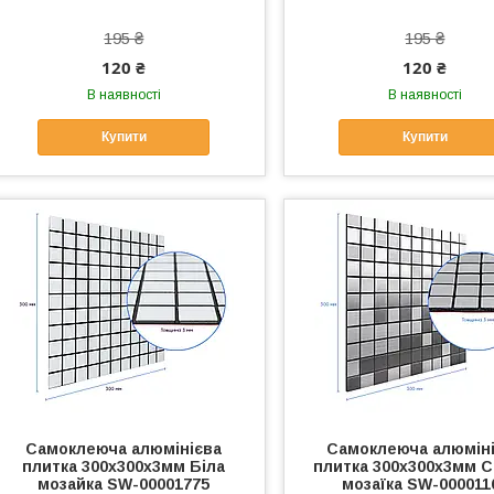
195 ₴
195 ₴
120 ₴
120 ₴
В наявності
В наявності
Купити
Купити
Самоклеюча алюмінієва
Самоклеюча алюмін
плитка 300х300х3мм Біла
плитка 300х300х3мм С
мозайка SW-00001775
мозаїка SW-000011