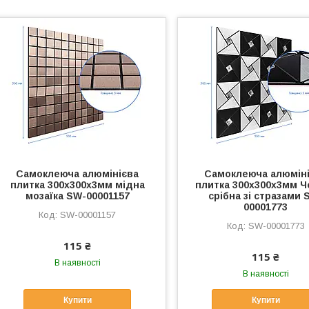
Самоклеюча алюмінієва
Самоклеюча алюмін
плитка 300х300х3мм мідна
плитка 300х300х3мм Ч
мозаїка SW-00001157
срібна зі стразами 
00001773
SW-00001157
SW-00001773
115 ₴
115 ₴
В наявності
В наявності
Купити
Купити