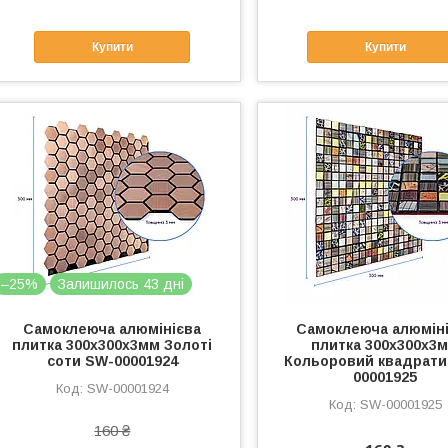
Купити
Купити
–25%
Залишилось 43 дні
Самоклеюча алюмінієва
Самоклеюча алюмін
плитка 300х300х3мм Золоті
плитка 300х300х3
соти SW-00001924
Кольоровий квадрати
00001925
SW-00001924
SW-00001925
160 ₴