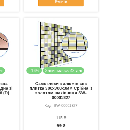
Купити
ні
–14%
Залишилось 43 дні
ієва
Самоклеюча алюмінієва
дна зі
плитка 300х300х3мм Срібна із
6 (D)
золотом шахівниця SW-
00001827
SW-00001827
115 ₴
99 ₴