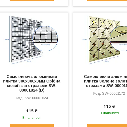
Самоклеюча алюмінієва
Самоклеюча алюмін
плитка 300х300х3мм Срібна
плитка Зелене золот
мозаїка зі стразами SW-
стразами SW-00001
00001824 (D)
SW-00001172
SW-00001824
115 ₴
115 ₴
В наявності
В наявності