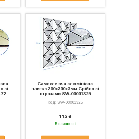
ієва
Самоклеюча алюмінієва
о зі
плитка 300х300х3мм Срібло зі
172
стразами SW-00001325
SW-00001325
115 ₴
В наявності