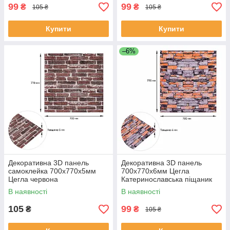
99
99
₴
₴
105 ₴
105 ₴
Купити
Купити
–6%
Декоративна 3D панель
Декоративна 3D панель
самоклейка 700х770х5мм
700х770х6мм Цегла
Цегла червона
Катеринославська піщаник
Катеринославська (043) SW-
(045) SW-00000044
В наявності
В наявності
00000031
105
99
₴
₴
105 ₴