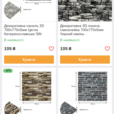
Декоративна панель 3D
Декоративна 3D панель
700х770х5мм Цегла
самоклейка 700х770х5мм
Катеринославська SW-
Чорний камінь
00003311
Катеринославський (040)
В наявності
В наявності
SW-00000483
105
105
₴
₴
Купити
Купити
–6%