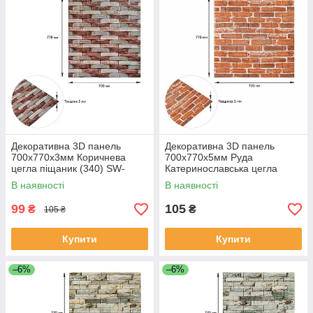
Декоративна 3D панель
Декоративна 3D панель
700х770х3мм Коричнева
700х770х5мм Руда
цегла піщаник (340) SW-
Катеринославська цегла
00000531
(044) SW-00000037
В наявності
В наявності
99
105
₴
₴
105 ₴
Купити
Купити
–6%
–6%