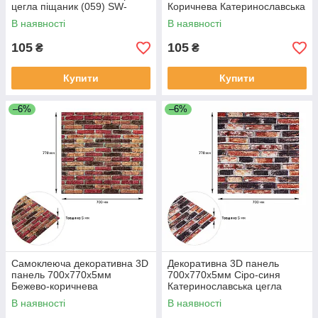
цегла піщаник (059) SW-
Коричнева Катеринославська
00000178
цегла (179) SW-00000248
В наявності
В наявності
105
105
₴
₴
Купити
Купити
–6%
–6%
Самоклеюча декоративна 3D
Декоративна 3D панель
панель 700х770х5мм
700х770х5мм Сіро-синя
Бежево-коричнева
Катеринославська цегла
Катеринославська цегла
(048) SW-00000027
В наявності
В наявності
(047) SW-00000026