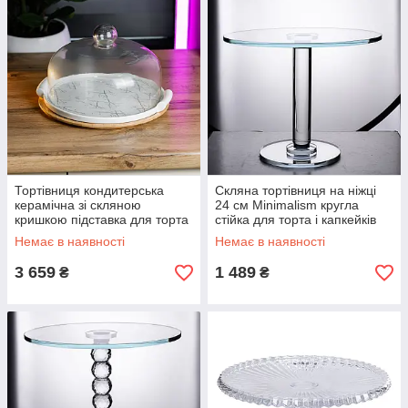
Тортівниця кондитерська
Скляна тортівниця на ніжці
керамічна зі скляною
24 см Minimalism кругла
кришкою підставка для торта
стійка для торта і капкейків
капкейків тістечок Ø 29 см
Немає в наявності
Немає в наявності
3 659
1 489
₴
₴