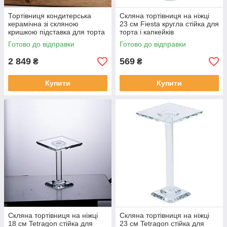
Тортівниця кондитерська
Скляна тортівниця на ніжці
керамічна зі скляною
23 см Fiesta кругла стійка для
кришкою підставка для торта
торта і капкейків
капкейків тістечок Ø 25 см
Готово до відправки
Готово до відправки
2 849
569
₴
₴
Купити
Купити
Скляна тортівниця на ніжці
Скляна тортівниця на ніжці
18 см Tetragon стійка для
23 см Tetragon стійка для