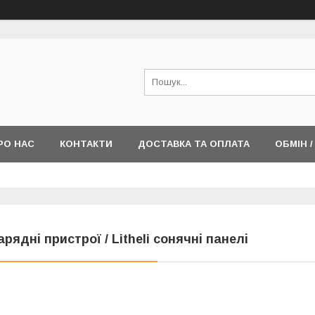
РО НАС
КОНТАКТИ
ДОСТАВКА ТА ОПЛАТА
ОБМІН 
арядні пристрої / Litheli сонячні панелі