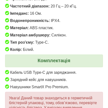
Частотний діапазон:
20 Гц – 20 кГц.
Імпеданс:
16 Ом.
Водонепроникність:
IPX4.
Матеріал:
ABS пластик.
Матеріал амбушюру:
Силікон.
Тип роз'єму
:
Type-C.
Колір:
Білий.
Комплектація
Кабель USB Type-C для заряджання.
Зарядний кейс для навушників.
Навушники SmartX Pro Premium.
Увага! Даний товар знаходиться в герметичній
блістерній упаковці, тому, обов’язково, перевірте
цілісність блістера. У випадку виявлення