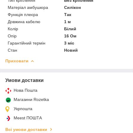
Тип кріплення
Без кріплення
Матеріал амбушюра
Силікон
Функція плеєра
Так
Довжина кабелю
1 м
Колір
Білий
Опір
16 Ом
Гарантійний термін
3 міс
Стан
Новий
Приховати
Умови доставки
Нова Пошта
Магазини Rozetka
Укрпошта
Meest ПОШТА
Всі умови доставки