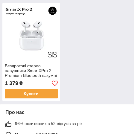
Бездротові стерео
навушники SmartXPro 2
Premium Bluetooth вакумні
вкладиші з активним
1 379
₴
шумоподавленням для
бігу
Купити
Про нас
96% позитивних з 52 відгуків за рік