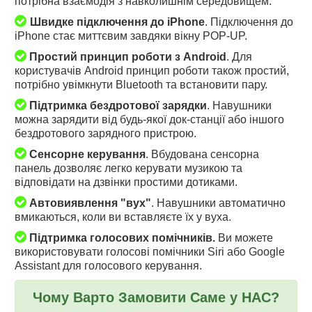
потрібна взаємодія з навколишнім середовищем.
Швидке підключення до iPhone
. Підключення до
iPhone стає миттєвим завдяки вікну POP-UP.
Простий принцип роботи з Android
. Для
користувачів Android принцип роботи також простий,
потрібно увімкнути Bluetooth та встановити пару.
Підтримка бездротової зарядки
. Навушники
можна зарядити від будь-якої док-станції або іншого
бездротового зарядного пристрою.
Сенсорне керування
. Вбудована сенсорна
панель дозволяє легко керувати музикою та
відповідати на дзвінки простими дотиками.
Автовиявлення "вух"
. Навушники автоматично
вмикаються, коли ви вставляєте їх у вуха.
Підтримка голосових помічників.
Ви можете
використовувати голосові помічники Siri або Google
Assistant для голосового керування.
Чому Варто Замовити Саме у НАС?