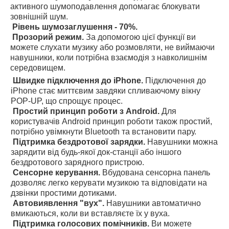
активного шумоподавлення допомагає блокувати
зовнішній шум.
Рівень шумозаглушення - 70%.
Прозорий режим.
За допомогою цієї функції ви
можете слухати музику або розмовляти, не виймаючи
навушники, коли потрібна взаємодія з навколишнім
середовищем.
Швидке підключення до iPhone.
Підключення до
iPhone стає миттєвим завдяки спливаючому вікну
POP-UP, що спрощує процес.
Простий принцип роботи з Android.
Для
користувачів Android принцип роботи також простий,
потрібно увімкнути Bluetooth та встановити пару.
Підтримка бездротової зарядки.
Навушники можна
зарядити від будь-якої док-станції або іншого
бездротового зарядного пристрою.
Сенсорне керування.
Вбудована сенсорна панель
дозволяє легко керувати музикою та відповідати на
дзвінки простими дотиками.
Автовиявлення "вух".
Навушники автоматично
вмикаються, коли ви вставляєте їх у вуха.
Підтримка голосових помічників.
Ви можете