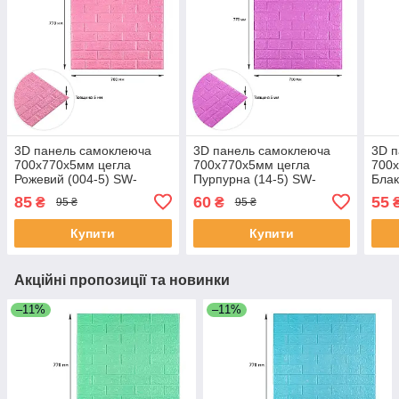
3D панель самоклеюча
3D панель самоклеюча
3D 
700х770х5мм цегла
700х770х5мм цегла
700
Рожевий (004-5) SW-
Пурпурна (14-5) SW-
Блак
00000143
00001334
000
85
60
55
₴
₴
95 ₴
95 ₴
Купити
Купити
Акційні пропозиції та новинки
–11%
–11%