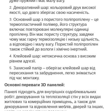
дуже пружний і має малу вагу.
Декоративний шар: кольоровий друк високої
якості, що довго зберігає свою насиченість.
Основний шар з пористого поліпропілену – це
термопластичний полімер, його структура
включає повторювані молекулярні одиниці
пропілену. Він має пористу структуру, завдяки
чому має гарну термоізоляцію і низьку щільність,
а відповідно і малу вагу. Пористий поліпропілен
також стійкий до вологи і хімічно інертний.
Клейовий шар: нетоксична основа з високим
рівнем адгезії.
Захисний папір – оберігає клейовий шар від
пересихання та забруднення, легко знімається
під час монтажу.
Основні переваги 3D панелей:
Панелі підходять для внутрішніх оздоблювальних
робіт: декорування та теплоізоляції стін у всіх видах
житлових та комерційних приміщень, а також для
декорування та відновлення меблів, дверей та інших,