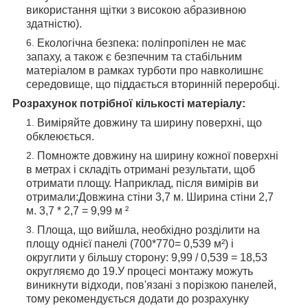
використання щітки з високою абразивною
здатністю).
Екологічна безпека: поліпропілен не має
запаху, а також є безпечним та стабільним
матеріалом в рамках турботи про навколишнє
середовище, що піддається вторинній переробці.
Розрахунок потрібної кількості матеріалу:
Виміряйте довжину та ширину поверхні, що
обклеюється.
Помножте довжину на ширину кожної поверхні
в метрах і складіть отримані результати, щоб
отримати площу. Наприклад, після вимірів ви
отримали:Довжина стіни 3,7 м. Ширина стіни 2,7
м. 3,7 * 2,7 = 9,99 м ²
Площа, що вийшла, необхідно розділити на
площу однієї панелі (700*770= 0,539 м²) і
округлити у більшу сторону: 9,99 / 0,539 = 18,53
округляємо до 19.У процесі монтажу можуть
виникнути відходи, пов'язані з порізкою панелей,
тому рекомендується додати до розрахунку