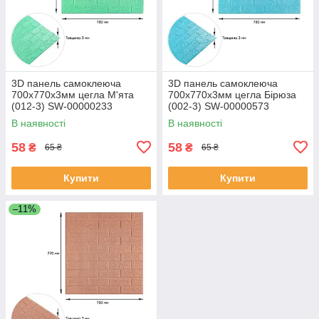
3D панель самоклеюча
3D панель самоклеюча
700х770х3мм цегла М'ята
700х770х3мм цегла Бірюза
(012-3) SW-00000233
(002-3) SW-00000573
В наявності
В наявності
58
58
₴
₴
65 ₴
65 ₴
Купити
Купити
–11%