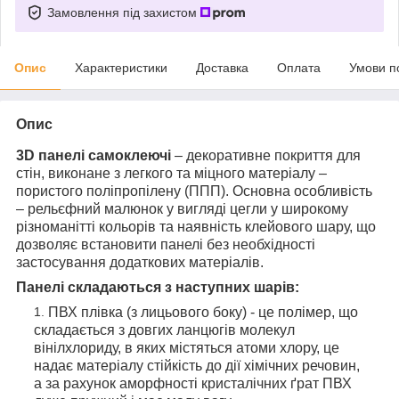
Замовлення під захистом
Опис
Характеристики
Доставка
Оплата
Умови п
Опис
3D панелі самоклеючі
– декоративне покриття для
стін, виконане з легкого та міцного матеріалу –
пористого поліпропілену (ППП). Основна особливість
– рельєфний малюнок у вигляді цегли у широкому
різноманітті кольорів та наявність клейового шару, що
дозволяє встановити панелі без необхідності
застосування додаткових матеріалів.
Панелі складаються з наступних шарів:
ПВХ плівка (з лицьового боку) - це полімер, що
складається з довгих ланцюгів молекул
вінілхлориду, в яких містяться атоми хлору, це
надає матеріалу стійкість до дії хімічних речовин,
а за рахунок аморфності кристалічних ґрат ПВХ