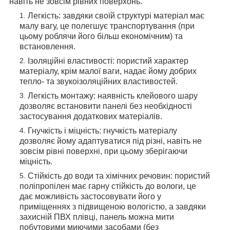
навіть не зовсім рівних поверхонь.
Легкість: завдяки своїй структурі матеріал має
малу вагу, це полегшує транспортування (при
цьому роблячи його більш економічним) та
встановлення.
Ізоляційні властивості: пористий характер
матеріалу, крім малої ваги, надає йому добрих
тепло- та звукоізоляційних властивостей.
Легкість монтажу: наявність клейового шару
дозволяє встановити панелі без необхідності
застосування додаткових матеріалів.
Гнучкість і міцність: гнучкість матеріалу
дозволяє йому адаптуватися під різні, навіть не
зовсім рівні поверхні, при цьому зберігаючи
міцність.
Стійкість до води та хімічних речовин: пористий
поліпропілен має гарну стійкість до вологи, це
дає можливість застосовувати його у
приміщеннях з підвищеною вологістю, а завдяки
захисній ПВХ плівці, панель можна мити
побутовими миючими засобами (без