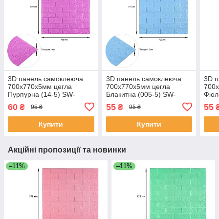
3D панель самоклеюча
3D панель самоклеюча
3D 
700х770х5мм цегла
700х770х5мм цегла
700
Пурпурна (14-5) SW-
Блакитна (005-5) SW-
Фіол
00001334
00000297
000
60
55
55
₴
₴
95 ₴
95 ₴
Купити
Купити
Акційні пропозиції та новинки
–11%
–11%