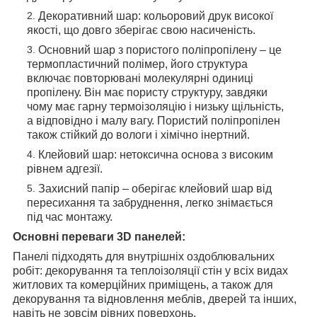
Декоративний шар: кольоровий друк високої
якості, що довго зберігає свою насиченість.
Основний шар з пористого поліпропілену – це
термопластичний полімер, його структура
включає повторювані молекулярні одиниці
пропілену. Він має пористу структуру, завдяки
чому має гарну термоізоляцію і низьку щільність,
а відповідно і малу вагу. Пористий поліпропілен
також стійкий до вологи і хімічно інертний.
Клейовий шар: нетоксична основа з високим
рівнем адгезії.
Захисний папір – оберігає клейовий шар від
пересихання та забруднення, легко знімається
під час монтажу.
Основні переваги 3D панелей:
Панелі підходять для внутрішніх оздоблювальних
робіт: декорування та теплоізоляції стін у всіх видах
житлових та комерційних приміщень, а також для
декорування та відновлення меблів, дверей та інших,
навіть не зовсім рівних поверхонь.