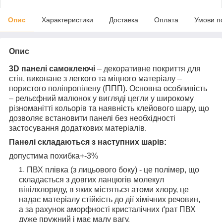
Опис
Характеристики
Доставка
Оплата
Умови п
Опис
3D панелі самоклеючі
– декоративне покриття для
стін, виконане з легкого та міцного матеріалу –
пористого поліпропілену (ППП). Основна особливість
– рельєфний малюнок у вигляді цегли у широкому
різноманітті кольорів та наявність клейового шару, що
дозволяє встановити панелі без необхідності
застосування додаткових матеріалів.
Панелі складаються з наступних шарів:
допустима похибка+-3%
ПВХ плівка (з лицьового боку) - це полімер, що
складається з довгих ланцюгів молекул
вінілхлориду, в яких містяться атоми хлору, це
надає матеріалу стійкість до дії хімічних речовин,
а за рахунок аморфності кристалічних ґрат ПВХ
дуже пружний і має малу вагу.