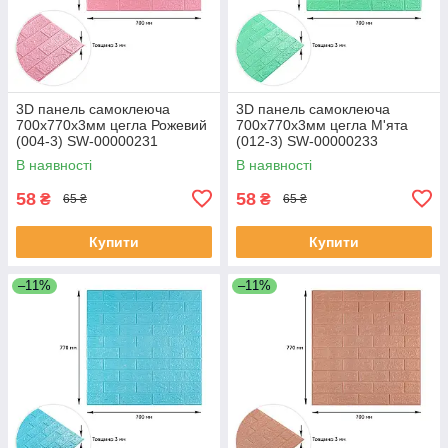
3D панель самоклеюча
3D панель самоклеюча
700х770х3мм цегла Рожевий
700х770х3мм цегла М'ята
(004-3) SW-00000231
(012-3) SW-00000233
В наявності
В наявності
58
58
₴
₴
65 ₴
65 ₴
Купити
Купити
–11%
–11%