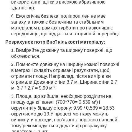
використання щітки з високою абразивною
здатністю).
Екологічна безпека: поліпропілен не має
запаху, а також є безпечним та стабільним
матеріалом в рамках турботи про навколишнє
середовище, що піддається вторинній переробці.
Розрахунок потрібної кількості матеріалу:
Виміряйте довжину та ширину поверхні, що
обклеюється.
Помножте довжину на ширину кожної поверхні
в метрах і складіть отримані результати, щоб
отримати площу. Наприклад, після вимірів ви
отримали:Довжина стіни 3,7 м. Ширина стіни 2,7
м. 3,7 * 2,7 = 9,99 м ²
Площа, що вийшла, необхідно розділити на
площу однієї панелі (700*770= 0,539 м²) і
округлити у більшу сторону: 9,99 / 0,539 = 18,53
округляємо до 19.У процесі монтажу можуть
виникнути відходи, пов'язані з порізкою панелей,
тому рекомендується додати до розрахунку
додаткові 1-2 шт.