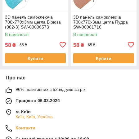
3D панель самоклеюча
3D панель самоклеюча
700х770х3мм цегла Бірюза
700x770x3мм цегла Пудра
(002-3) SW-00000573
SW-00001716
В наявності
В наявності
58
58
₴
₴
65 ₴
65 ₴
Купити
Купити
Про нас
96% позитивних з 52 відгуків за рік
Працює з 06.03.2024
м. Київ
Київ, Київ, Україна
Контакти
Сьогодні працює з 10:00 до 18:00