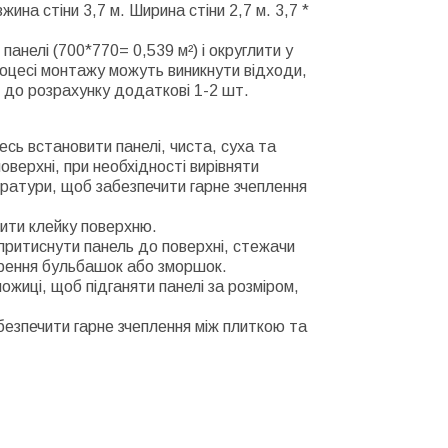
ина стіни 3,7 м. Ширина стіни 2,7 м. 3,7 *
анелі (700*770= 0,539 м²) і округлити у
процесі монтажу можуть виникнути відходи,
 до розрахунку додаткові 1-2 шт.
есь встановити панелі, чиста, суха та
оверхні, при необхідності вирівняти
ератури, щоб забезпечити гарне зчеплення
рити клейку поверхню.
притиснути панель до поверхні, стежачи
орення бульбашок або зморшок.
ожиці, щоб підганяти панелі за розміром,
безпечити гарне зчеплення між плиткою та