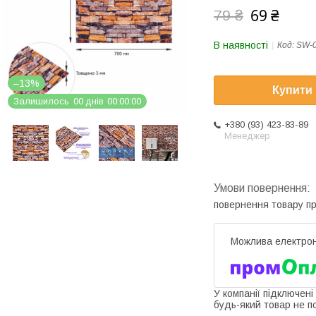
69 ₴
79 ₴
В наявності
Код:
SW-
–13%
Купити
Залишилось
0
0
днів
0
0
0
0
0
0
+380 (93) 423-83-89
Менеджер
повернення товару п
У компанії підключені
будь-який товар не п