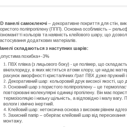
3D панелі самоклеючі
– декоративне покриття для стін, вик
ористого поліпропілену (ППП). Основна особливість – рельє
ізноманітті кольорів та наявність клейового шару, що дозвол
астосування додаткових матеріалів.
Панелі складаються з наступних шарів:
допустима похибка+-3%
ПВХ плівка (з лицьового боку) - це полімер, що складаєт
вінілхлориду, в яких містяться атоми хлору, це надає матері
рахунок аморфності кристалічних ґрат ПВХ дуже пружний і 
Декоративний шар: кольоровий друк високої якості, що д
Основний шар з пористого поліпропілену – це термоплас
повторювані молекулярні одиниці пропілену. Він має порис
термоізоляцію і низьку щільність, а відповідно і малу вагу.
вологи і хімічно інертний.
Клейовий шар: нетоксична основа з високим рівнем адгезі
Захисний папір – оберігає клейовий шар від пересихання 
монтажу.