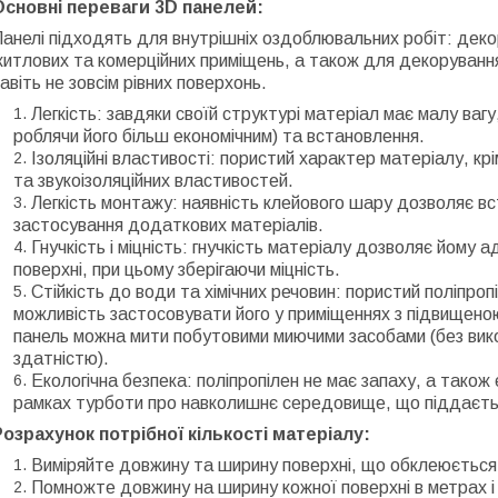
Основні переваги 3D панелей:
анелі підходять для внутрішніх оздоблювальних робіт: декору
итлових та комерційних приміщень, а також для декорування
авіть не зовсім рівних поверхонь.
Легкість: завдяки своїй структурі матеріал має малу ваг
роблячи його більш економічним) та встановлення.
Ізоляційні властивості: пористий характер матеріалу, кр
та звукоізоляційних властивостей.
Легкість монтажу: наявність клейового шару дозволяє вс
застосування додаткових матеріалів.
Гнучкість і міцність: гнучкість матеріалу дозволяє йому ад
поверхні, при цьому зберігаючи міцність.
Стійкість до води та хімічних речовин: пористий поліпропі
можливість застосовувати його у приміщеннях з підвищеною 
панель можна мити побутовими миючими засобами (без вик
здатністю).
Екологічна безпека: поліпропілен не має запаху, а також
рамках турботи про навколишнє середовище, що піддаєтьс
Розрахунок потрібної кількості матеріалу:
Виміряйте довжину та ширину поверхні, що обклеюється
Помножте довжину на ширину кожної поверхні в метрах і