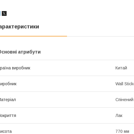
арактеристики
Основні атрибути
раїна виробник
Китай
иробник
Wall Stick
атеріал
Спінений
окриття
Лак
исота
770 мм