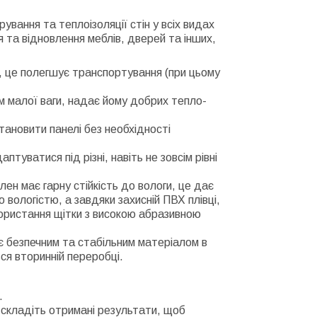
вання та теплоізоляції стін у всіх видах
 та відновлення меблів, дверей та інших,
у, це полегшує транспортування (при цьому
ім малої ваги, надає йому добрих тепло-
тановити панелі без необхідності
аптуватися під різні, навіть не зовсім рівні
лен має гарну стійкість до вологи, це дає
вологістю, а завдяки захисній ПВХ плівці,
ористання щітки з високою абразивною
 є безпечним та стабільним матеріалом в
я вторинній переробці.
.
 складіть отримані результати, щоб