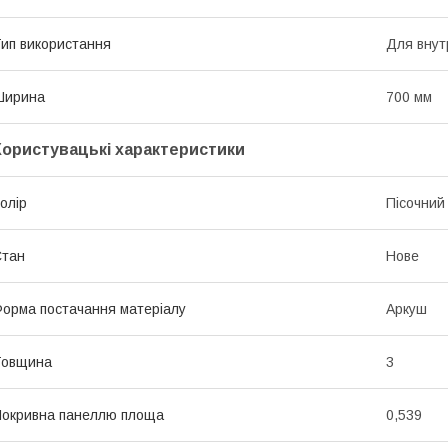
ип використання
Для внут
Ширина
700 мм
Користувацькі характеристики
олір
Пісочний
Стан
Нове
орма постачання матеріалу
Аркуш
Товщина
3
окривна панеллю площа
0,539