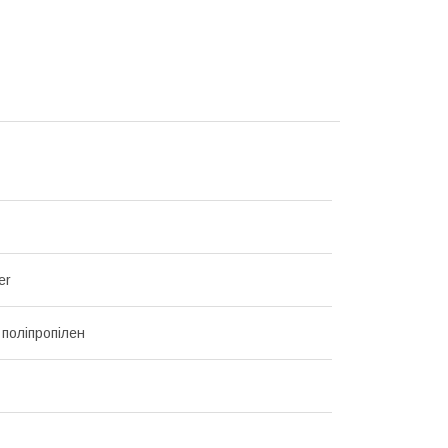
er
 поліпропілен