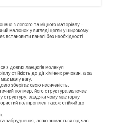
онане з легкого та міцного матеріалу –
фний малюнок у вигляді цегли у широкому
яє встановити панелі без необхідності
ься з довгих ланцюгів молекул
алу стійкість до дії хімічних речовин, а за
має малу вагу.
овго зберігає свою насиченість.
тичний полімер, його структура включає
ту структуру, завдяки чому має гарну
 Пористий поліпропілен також стійкий до
ї.
та забруднення, легко знімається під час