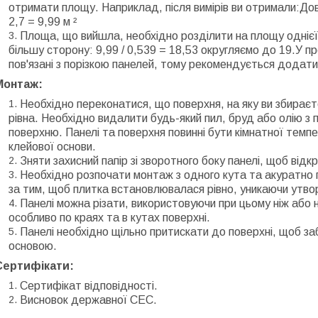
отримати площу. Наприклад, після вимірів ви отримали:Довж
2,7 = 9,99 м ²
Площа, що вийшла, необхідно розділити на площу однієї п
більшу сторону: 9,99 / 0,539 = 18,53 округляємо до 19.У 
пов'язані з порізкою панелей, тому рекомендується додати
Монтаж:
Необхідно переконатися, що поверхня, на яку ви збираєт
рівна. Необхідно видалити будь-який пил, бруд або олію з п
поверхню. Панелі та поверхня повинні бути кімнатної темп
клейової основи.
Зняти захисний папір зі зворотного боку панелі, щоб відк
Необхідно розпочати монтаж з одного кута та акуратно 
за тим, щоб плитка встановлювалася рівно, уникаючи утв
Панелі можна різати, використовуючи при цьому ніж або н
особливо по краях та в кутах поверхні.
Панелі необхідно щільно притискати до поверхні, щоб за
основою.
Сертифікати:
Сертифікат відповідності.
Висновок державної СЕС.