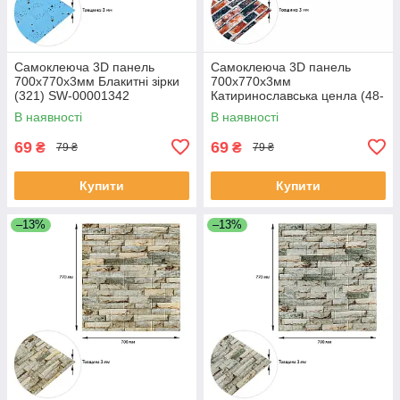
Самоклеюча 3D панель
Самоклеюча 3D панель
700х770х3мм Блакитні зірки
700х770х3мм
(321) SW-00001342
Катиринославська ценла (48-
3) SW-00001165
В наявності
В наявності
69
69
₴
₴
79 ₴
79 ₴
Купити
Купити
–13%
–13%