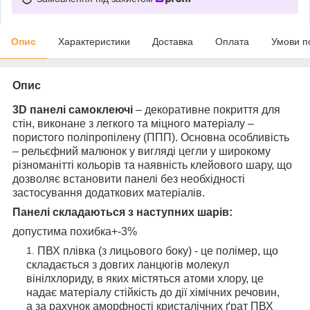
Опис
Характеристики
Доставка
Оплата
Умови п
Опис
3D панелі самоклеючі
– декоративне покриття для
стін, виконане з легкого та міцного матеріалу –
пористого поліпропілену (ППП). Основна особливість
– рельєфний малюнок у вигляді цегли у широкому
різноманітті кольорів та наявність клейового шару, що
дозволяє встановити панелі без необхідності
застосування додаткових матеріалів.
Панелі складаються з наступних шарів:
допустима похибка+-3%
ПВХ плівка (з лицьового боку) - це полімер, що
складається з довгих ланцюгів молекул
вінілхлориду, в яких містяться атоми хлору, це
надає матеріалу стійкість до дії хімічних речовин,
а за рахунок аморфності кристалічних ґрат ПВХ