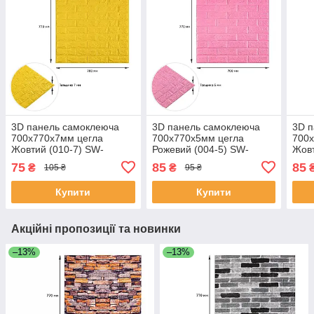
3D панель самоклеюча
3D панель самоклеюча
3D 
700х770х7мм цегла
700х770х5мм цегла
700
Жовтий (010-7) SW-
Рожевий (004-5) SW-
Жовт
00000049
00000143
000
75
85
85
₴
₴
105 ₴
95 ₴
Купити
Купити
Акційні пропозиції та новинки
–13%
–13%