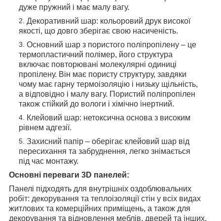
дуже пружний і має малу вагу.
Декоративний шар: кольоровий друк високої
якості, що довго зберігає свою насиченість.
Основний шар з пористого поліпропілену – це
термопластичний полімер, його структура
включає повторювані молекулярні одиниці
пропілену. Він має пористу структуру, завдяки
чому має гарну термоізоляцію і низьку щільність,
а відповідно і малу вагу. Пористий поліпропілен
також стійкий до вологи і хімічно інертний.
Клейовий шар: нетоксична основа з високим
рівнем адгезії.
Захисний папір – оберігає клейовий шар від
пересихання та забруднення, легко знімається
під час монтажу.
Основні переваги 3D панелей:
Панелі підходять для внутрішніх оздоблювальних
робіт: декорування та теплоізоляції стін у всіх видах
житлових та комерційних приміщень, а також для
декорування та відновлення меблів, дверей та інших,