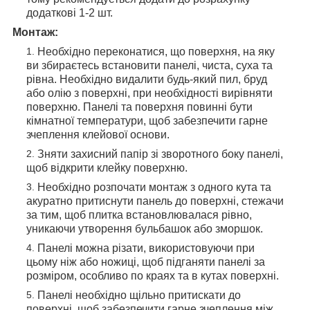
додаткові 1-2 шт.
Монтаж:
Необхідно переконатися, що поверхня, на яку
ви збираєтесь встановити панелі, чиста, суха та
рівна. Необхідно видалити будь-який пил, бруд
або олію з поверхні, при необхідності вирівняти
поверхню. Панелі та поверхня повинні бути
кімнатної температури, щоб забезпечити гарне
зчеплення клейової основи.
Зняти захисний папір зі зворотного боку панелі,
щоб відкрити клейку поверхню.
Необхідно розпочати монтаж з одного кута та
акуратно притиснути панель до поверхні, стежачи
за тим, щоб плитка встановлювалася рівно,
уникаючи утворення бульбашок або зморшок.
Панелі можна різати, використовуючи при
цьому ніж або ножиці, щоб підганяти панелі за
розміром, особливо по краях та в кутах поверхні.
Панелі необхідно щільно притискати до
поверхні, щоб забезпечити гарне зчеплення між