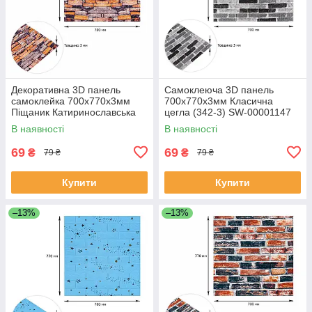
Декоративна 3D панель
Самоклеюча 3D панель
самоклейка 700х770х3мм
700х770х3мм Класична
Піщаник Катиринославська
цегла (342-3) SW-00001147
цегла (045-3) SW-00000692
В наявності
В наявності
69
69
₴
₴
79 ₴
79 ₴
Купити
Купити
–13%
–13%