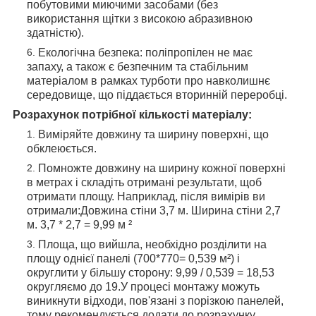
побутовими миючими засобами (без
використання щітки з високою абразивною
здатністю).
Екологічна безпека: поліпропілен не має
запаху, а також є безпечним та стабільним
матеріалом в рамках турботи про навколишнє
середовище, що піддається вторинній переробці.
Розрахунок потрібної кількості матеріалу:
Виміряйте довжину та ширину поверхні, що
обклеюється.
Помножте довжину на ширину кожної поверхні
в метрах і складіть отримані результати, щоб
отримати площу. Наприклад, після вимірів ви
отримали:Довжина стіни 3,7 м. Ширина стіни 2,7
м. 3,7 * 2,7 = 9,99 м ²
Площа, що вийшла, необхідно розділити на
площу однієї панелі (700*770= 0,539 м²) і
округлити у більшу сторону: 9,99 / 0,539 = 18,53
округляємо до 19.У процесі монтажу можуть
виникнути відходи, пов'язані з порізкою панелей,
тому рекомендується додати до розрахунку