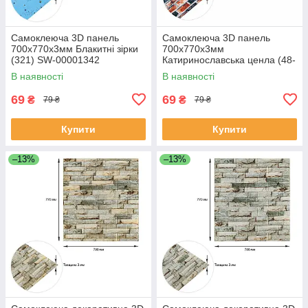
Самоклеюча 3D панель
Самоклеюча 3D панель
700х770х3мм Блакитні зірки
700х770х3мм
(321) SW-00001342
Катиринославська ценла (48-
3) SW-00001165
В наявності
В наявності
69
69
₴
₴
79 ₴
79 ₴
Купити
Купити
–13%
–13%