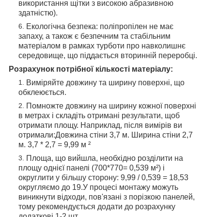
використання щітки з високою абразивною
здатністю).
Екологічна безпека: поліпропілен не має
запаху, а також є безпечним та стабільним
матеріалом в рамках турботи про навколишнє
середовище, що піддається вторинній переробці.
Розрахунок потрібної кількості матеріалу:
Виміряйте довжину та ширину поверхні, що
обклеюється.
Помножте довжину на ширину кожної поверхні
в метрах і складіть отримані результати, щоб
отримати площу. Наприклад, після вимірів ви
отримали:Довжина стіни 3,7 м. Ширина стіни 2,7
м. 3,7 * 2,7 = 9,99 м ²
Площа, що вийшла, необхідно розділити на
площу однієї панелі (700*770= 0,539 м²) і
округлити у більшу сторону: 9,99 / 0,539 = 18,53
округляємо до 19.У процесі монтажу можуть
виникнути відходи, пов'язані з порізкою панелей,
тому рекомендується додати до розрахунку
додаткові 1-2 шт.