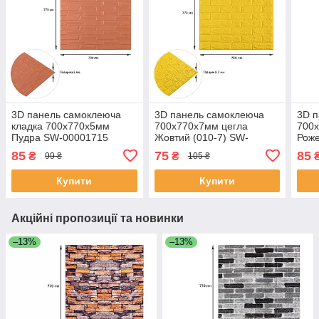
3D панель самоклеюча
3D панель самоклеюча
3D 
кладка 700x770x5мм
700х770х7мм цегла
700
Пудра SW-00001715
Жовтий (010-7) SW-
Роже
00000049
000
85
75
85
₴
₴
99 ₴
105 ₴
Купити
Купити
Акційні пропозиції та новинки
–13%
–13%