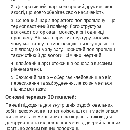
Декоративний шар: кольоровий друк високої
якості, що довго зберігає свою насиченість.
Основний шар з пористого поліпропілену – це
термопластичний полімер, його структура
включає повторювані молекулярні одиниці
пропілену. Він має пористу структуру, завдяки
чому має гарну термоізоляцію і низьку щільність,
а відповідно і малу вагу. Пористий поліпропілен
також стійкий до вологи і хімічно інертний.
Клейовий шар: нетоксична основа з високим
рівнем адгезії.
Захисний папір – оберігає клейовий шар від
пересихання та забруднення, легко знімається
під час монтажу.
Основні переваги 3D панелей:
Панелі підходять для внутрішніх оздоблювальних
робіт: декорування та теплоізоляції стін у всіх видах
житлових та комерційних приміщень, а також для
декорування та відновлення меблів, дверей та інших,
навіть не зовсім рівних поверхонь.