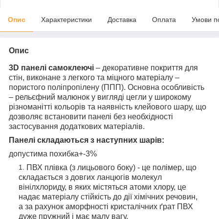
Опис
Характеристики
Доставка
Оплата
Умови п
Опис
3D панелі самоклеючі
– декоративне покриття для
стін, виконане з легкого та міцного матеріалу –
пористого поліпропілену (ППП). Основна особливість
– рельєфний малюнок у вигляді цегли у широкому
різноманітті кольорів та наявність клейового шару, що
дозволяє встановити панелі без необхідності
застосування додаткових матеріалів.
Панелі складаються з наступних шарів:
допустима похибка+-3%
ПВХ плівка (з лицьового боку) - це полімер, що
складається з довгих ланцюгів молекул
вінілхлориду, в яких містяться атоми хлору, це
надає матеріалу стійкість до дії хімічних речовин,
а за рахунок аморфності кристалічних ґрат ПВХ
дуже пружний і має малу вагу.