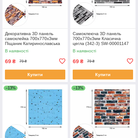
Декоративна 3D панель
Самоклеюча 3D панель
самоклейка 700х770х3мм
700х770х3мм Класична
Піщаник Катиринославська
цегла (342-3) SW-00001147
цегла (045-3) SW-00000692
В наявності
В наявності
69
69
₴
₴
79 ₴
79 ₴
Купити
Купити
–13%
–13%