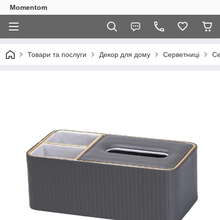
Momentom
Товари та послуги
Декор для дому
Серветниці
Се