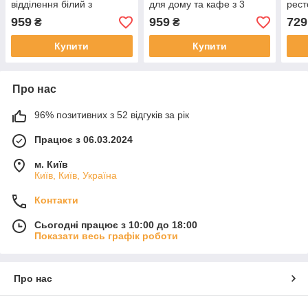
відділення білий з
для дому та кафе з 3
рест
коричневим HTHP9290
відділеннями Коричневий
HTH
959
959
729
₴
₴
HTHPDY9291BR
Купити
Купити
Про нас
96% позитивних з 52 відгуків за рік
Працює з 06.03.2024
м. Київ
Київ, Київ, Україна
Контакти
Сьогодні працює з 10:00 до 18:00
Показати весь графік роботи
Про нас