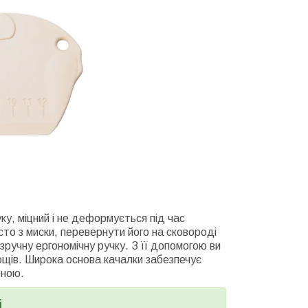
ку, міцний і не деформується під час
сто з миски, перевернути його на сковороді
зручну ергономічну ручку. З її допомогою ви
сощів. Широка основа качалки забезпечує
тною.
і