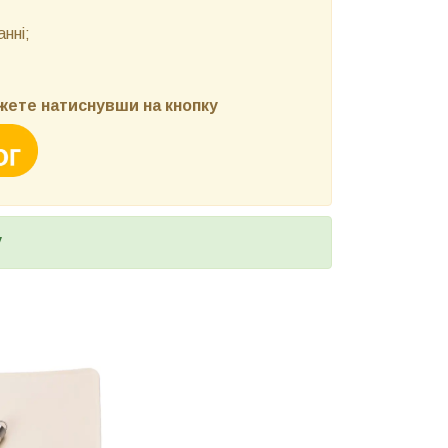
нні;
ете натиснувши на кнопку
у