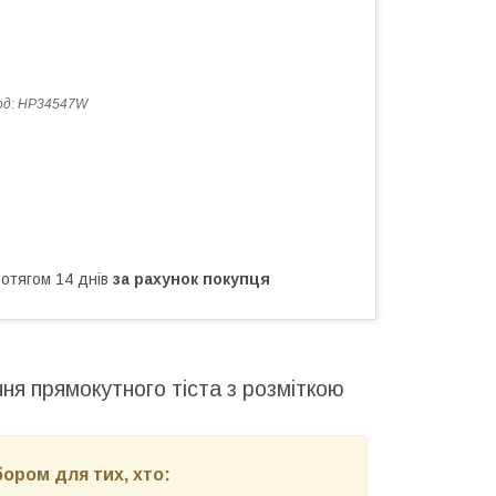
од:
HP34547W
ротягом 14 днів
за рахунок покупця
ня прямокутного тіста з розміткою
ором для тих, хто: