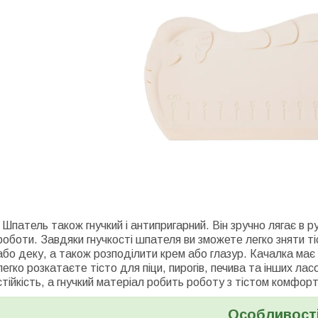
Шпатель також гнучкий і антипригарний. Він зручно лягає в ру
роботи. Завдяки гнучкості шпателя ви зможете легко зняти ті
або деку, а також розподілити крем або глазур. Качалка має 
легко розкатаєте тісто для піци, пирогів, печива та інших ла
стійкість, а гнучкий матеріал робить роботу з тістом комфор
Особливост