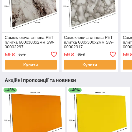
Самоклеюча стінова PET
Самоклеюча стінова PET
Само
плитка 600х300х2мм SW-
плитка 600х300х2мм SW-
плит
00002297
00002317
000
59
59
59
₴
₴
65 ₴
65 ₴
Купити
Купити
Акційні пропозиції та новинки
–46%
–46%