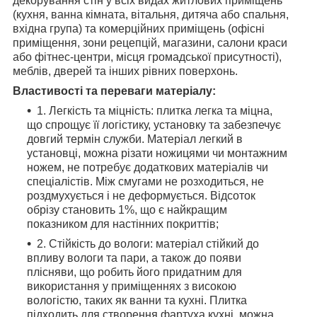
декорування стін у всіх видах житлових приміщень
(кухня, ванна кімната, вітальня, дитяча або спальня,
вхідна група) та комерційних приміщень (офісні
приміщення, зони рецепцій, магазини, салони краси
або фітнес-центри, місця громадської присутності),
меблів, дверей та інших рівних поверхонь.
Властивості та переваги матеріалу:
1. Легкість та міцність: плитка легка та міцна,
що спрощує її логістику, установку та забезпечує
довгий термін служби. Матеріал легкий в
установці, можна різати ножицями чи монтажним
ножем, не потребує додаткових матеріалів чи
спеціалістів. Між смугами не розходиться, не
роздмухується і не деформується. Відсоток
обрізу становить 1%, що є найкращим
показником для настінних покриттів;
2. Стійкість до вологи: матеріал стійкий до
впливу вологи та пари, а також до появи
плісняви, що робить його придатним для
використання у приміщеннях з високою
вологістю, таких як ванни та кухні. Плитка
підходить для створення фартуха кухні, можна