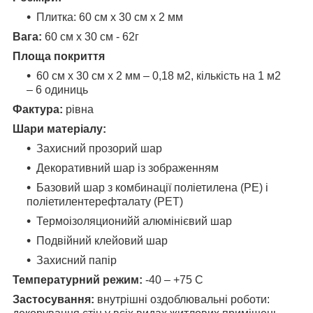
Плитка: 60 см х 30 см х 2 мм
Вага:
60 см х 30 см - 62г
Площа покриття
60 см х 30 см х 2 мм – 0,18 м2, кількість на 1 м2
– 6 одиниць
Фактура:
рівна
Шари матеріалу:
Захисний прозорий шар
Декоративний шар із зображенням
Базовий шар з комбинації поліетилена (PE) і
поліетилентерефталату (PET)
Термоізоляционийй алюмінієвий шар
Подвійний клейовий шар
Захисний папір
Температурний режим:
-40 – +75 С
Застосування:
внутрішні оздоблювальні роботи: