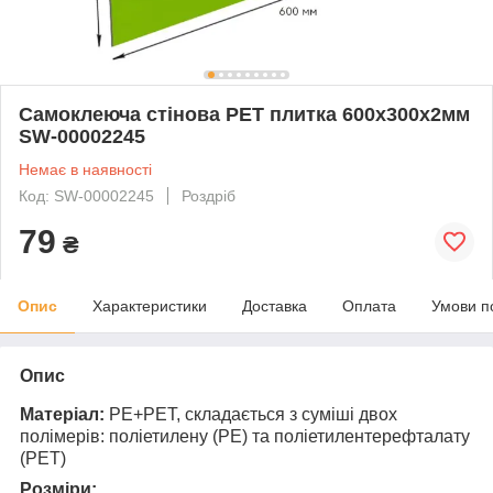
Самоклеюча стінова PET плитка 600х300х2мм
SW-00002245
Немає в наявності
Код: SW-00002245
Роздріб
79
₴
Опис
Характеристики
Доставка
Оплата
Умови п
Опис
Матеріал:
PE+PET, складається з суміші двох
полімерів: поліетилену (PE) та поліетилентерефталату
(PET)
Розміри: